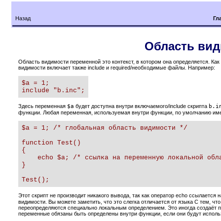
Назад
Гл
Область вид
Область видимости переменной это контекст, в котором она определяется. Ка
видимости включает также include и required/необходимые файлы. Например:
$a = 1;

include "b.inc";
Здесь переменная
$a
будет доступна внутри включаемого/include скрипта
b.i
функции. Любая переменная, используемая внутри функции, по умолчанию им
$a = 1; /* глобальная область видимости */ 

function Test()

{ 

    echo $a; /* ссылка на переменную локальной обла
} 

Test();
Этот скрипт не производит никакого вывода, так как оператор echo ссылается
видимости. Вы можете заметить, что это слегка отличается от языка C тем, ч
переопределяются специально локальным определением. Это иногда создаёт 
переменные обязаны быть определены внутри функции, если они будут исполь