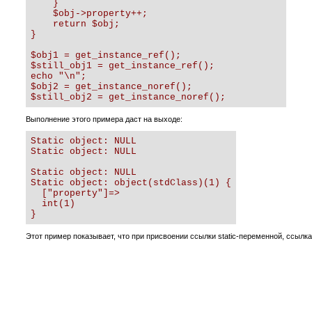
    }

    $obj->property++;

    return $obj;

}

$obj1 = get_instance_ref();

$still_obj1 = get_instance_ref();

echo "\n";

$obj2 = get_instance_noref();

$still_obj2 = get_instance_noref();
Выполнение этого примера даст на выходе:
Static object: NULL

Static object: NULL

Static object: NULL

Static object: object(stdClass)(1) {

  ["property"]=>

  int(1)

}
Этот пример показывает, что при присвоении ссылки static-переменной, ссылк