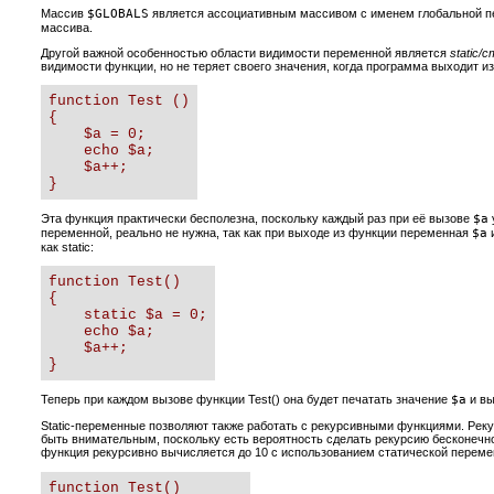
Массив
$GLOBALS
является ассоциативным массивом с именем глобальной пе
массива.
Другой важной особенностью области видимости переменной является
static/
видимости функции, но не теряет своего значения, когда программа выходит и
function Test ()

{

    $a = 0;

    echo $a;

    $a++;

}
Эта функция практически бесполезна, поскольку каждый раз при её вызове
$a
переменной, реально не нужна, так как при выходе из функции переменная
$a
и
как static:
function Test()

{

    static $a = 0;

    echo $a;

    $a++;

}
Теперь при каждом вызове функции Test() она будет печатать значение
$a
и вы
Static-переменные позволяют также работать с рекурсивными функциями. Реку
быть внимательным, поскольку есть вероятность сделать рекурсию бесконечн
функция рекурсивно вычисляется до 10 с использованием статической перем
function Test()
