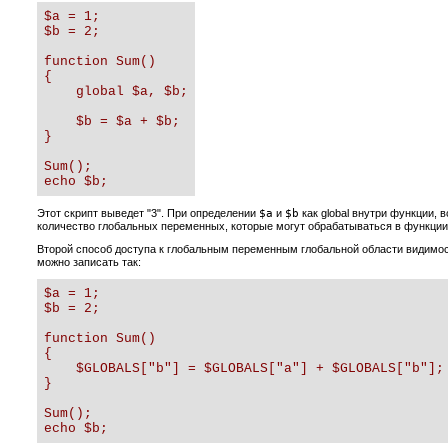
$a = 1;

$b = 2;

function Sum()

{

    global $a, $b;

    $b = $a + $b;

} 

Sum();

echo $b;
Этот скрипт выведет "3". При определении
$a
и
$b
как global внутри функции,
количество глобальных переменных, которые могут обрабатываться в функции
Второй способ доступа к глобальным переменным глобальной области видимо
можно записать так:
$a = 1;

$b = 2;

function Sum()

{

    $GLOBALS["b"] = $GLOBALS["a"] + $GLOBALS["b"];

} 

Sum();

echo $b;