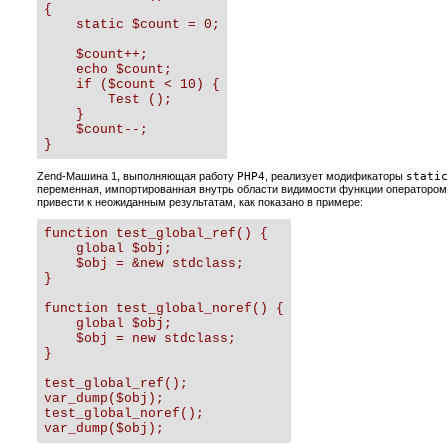
{

    static $count = 0;

    $count++;

    echo $count;

    if ($count < 10) {

        Test ();

    }

    $count--;

}
Zend-Машина 1, выполняющая работу
PHP4
, реализует модификаторы
static
переменная, импортированная внутрь области видимости функции операторо
привести к неожиданным результатам, как показано в примере:
function test_global_ref() {

    global $obj;

    $obj = &new stdclass;

}

function test_global_noref() {

    global $obj;

    $obj = new stdclass;

}

test_global_ref();

var_dump($obj);

test_global_noref();

var_dump($obj);