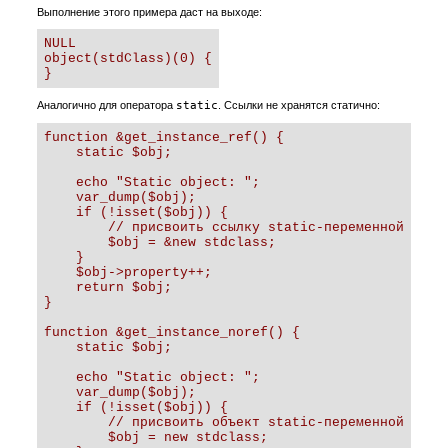
Выполнение этого примера даст на выходе:
NULL

object(stdClass)(0) {

}
Аналогично для оператора
static
. Ссылки не хранятся статично:
function &get_instance_ref() {

    static $obj;

    echo "Static object: ";

    var_dump($obj);

    if (!isset($obj)) {

        // присвоить ссылку static-переменной

        $obj = &new stdclass;

    }

    $obj->property++;

    return $obj;

}

function &get_instance_noref() {

    static $obj;

    echo "Static object: ";

    var_dump($obj);

    if (!isset($obj)) {

        // присвоить объект static-переменной

        $obj = new stdclass;
